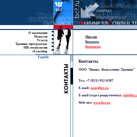
О компании
Новости
Миссия
Услуги
Команда
Тренинг-программы
Контакты
HR-технологии
eLearning
English
Контакты
ООО "Бизнес. Консалтинг. Тренинг"
Тел. +7 (921) 952-6387
E-mail:
post@bct.ru
E-mail (отдел рекрутмента):
job@bct.
Web-site:
www.bct.ru