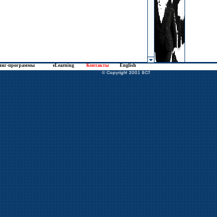
инг-программы
eLearning
Контакты
English