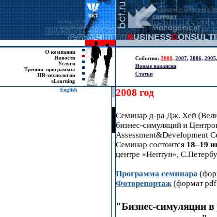
О компании
Новости
События:
2008,
2007,
2006,
2005
Услуги
Новые вакансии
Тренинг-программы
Статьи
HR-технологии
eLearning
English