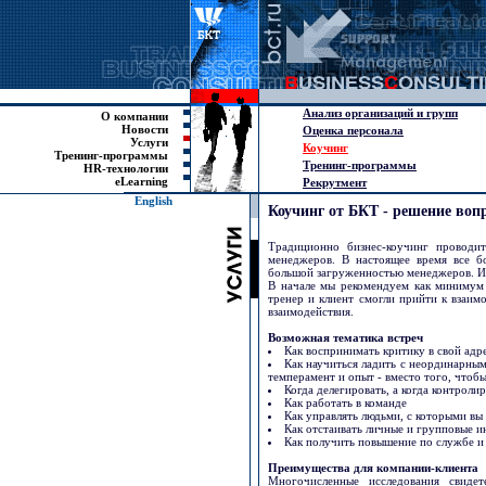
Анализ организаций и групп
О компании
Новости
Оценка персонала
Услуги
Коучинг
Тренинг-программы
Тренинг-программы
HR-технологии
eLearning
Рекрутмент
English