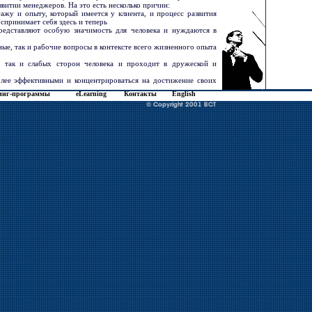
инг-программы
eLearning
Контакты
English