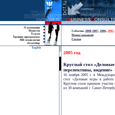
О компании
Новости
События:
2008
2007,
2006,
2005,
Услуги
Новые вакансии
Тренинг-программы
Статьи
HR-технологии
eLearning
English