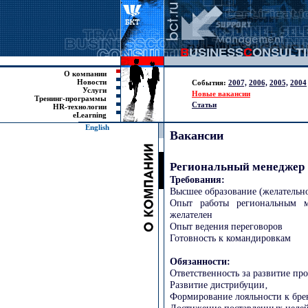
О компании
Новости
События:
2007,
2006,
2005,
2004
Услуги
Новые вакансии
Тренинг-программы
Статьи
HR-технологии
eLearning
English